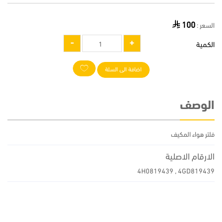
100
السعر :
الكمية
اضافة الى السلة
الوصف
فلتر هواء المكيف
الارقام الاصلية
4H0819439 , 4GD819439