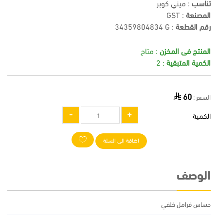
تناسب
: ميني كوبر
المصنعة
: GST
رقم القطعة
:
34359804834 G
المنتج فى المخزن
: متاح
الكمية المتبقية
: 2
60
السعر :
الكمية
اضافة الى السلة
الوصف
حساس فرامل خلفي