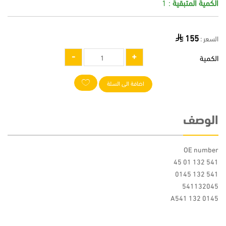
الكمية المتبقية
: 1
155
السعر :
الكمية
اضافة الى السلة
الوصف
OE number
541 132 01 45
541 132 0145
541132045
A541 132 0145