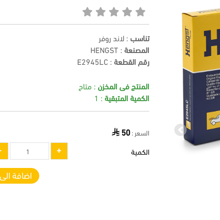
تناسب
: لاند روفر
المصنعة
: HENGST
رقم القطعة
:
E2945LC
المنتج فى المخزن
: متاح
الكمية المتبقية
: 1
50
السعر :
Previous
الكمية
اضافة الى 