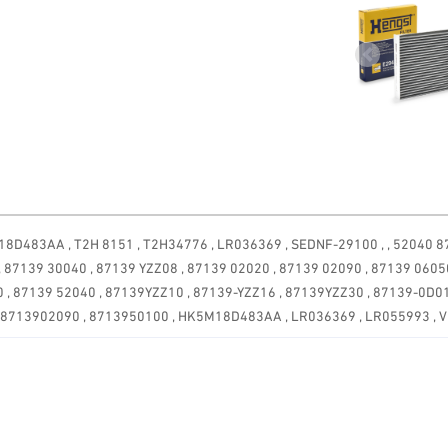
Previous
 , 87439-0D010 , C2S 52338 , HK5M18D483AA , T2H 8151 , T2H34776 , LR036369 , SEDNF-29100 ,
87139 30040 , 87139 YZZ08 , 87139 02020 , 87139 02090 , 87139 06050
0 , 87139 52040 , 87139YZZ10 , 87139-YZZ16 , 87139YZZ30 , 87139-0D0
, 8713902090 , 8713950100 , HK5M18D483AA , LR036369 , LR055993 , 