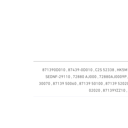
17800 87820 000 , 87139 30040 , 87139 50100 , 87139 52040 , 871390D010
SEDNF-29110 , 72880 AJ000 , 72880AJ0009P , 
30070 , 87139 50060 , 87139 50100 , 87139 5202
02020 , 87139YZZ10 