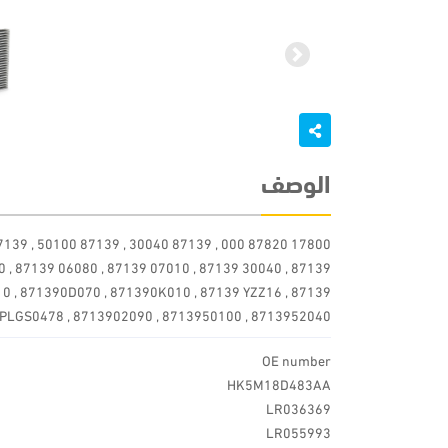
Next
الوصف
 , 87139 06080 , 87139 07010 , 87139 30040 , 87139
10 , 871390D070 , 871390K010 , 87139 YZZ16 , 87139
VPLGS0478 , 8713902090 , 8713950100 , 8713952040
OE number
HK5M18D483AA
LR036369
LR055993