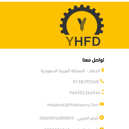
تواصل معنا
الدمام - المملكة العربية السعودية
0138390248
966552364544
Helpdesk@yhfdossary.com
الرقم الضريبي : 300608966800003