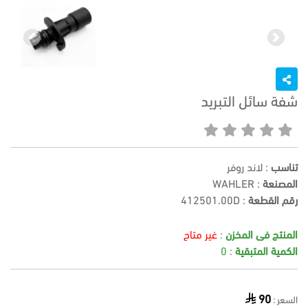
Previous
Next
شفة سائل التبريد
تناسب
: لاند روفر
المصنعة
: WAHLER
رقم القطعة
:
412501.00D
المنتج فى المخزن
:
غير متاح
الكمية المتبقية
: 0
90
السعر :