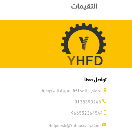
التقيمات
تواصل معنا
الدمام - المملكة العربية السعودية
0138390248
966552364544
Helpdesk@yhfdossary.com